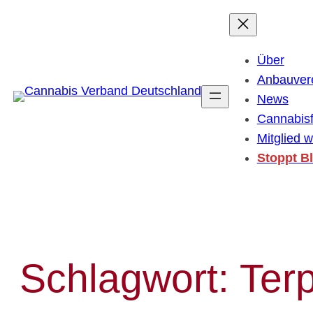
Zum
Inhalt
springen
Über
Anbauver
News
Cannabis
Mitglied 
Stoppt B
Schlagwort:
Ter