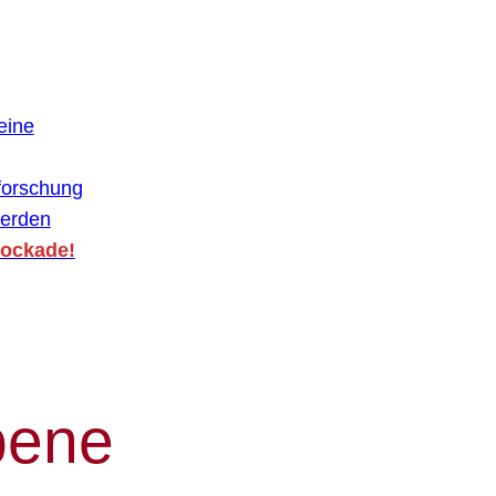
eine
forschung
werden
lockade!
pene