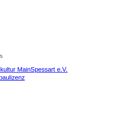
25
kultur MainSpessart e.V.
baulizenz