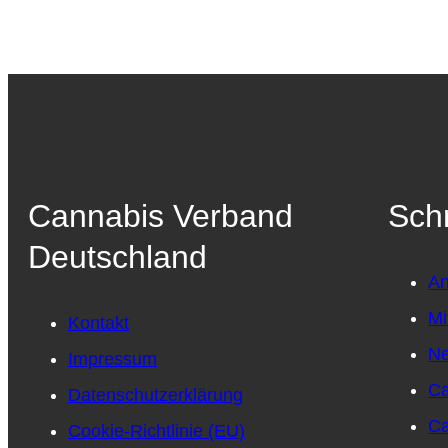
Cannabis Verband
Schn
Deutschland
An
Mi
Kontakt
N
Impressum
Ca
Datenschutzerklärung
Ca
Cookie-Richtlinie (EU)