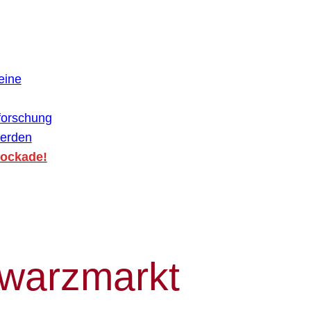
eine
forschung
werden
lockade!
warzmarkt