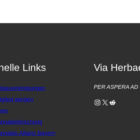
elle Links
Via Herba
PER ASPERA AD
bauvereinigungen
tglied werden
Instagram
X
Reddit
ews
nnabisforschung
nnabis-Allianz Bayern