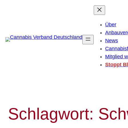
Zum
Inhalt
springen
Über
Anbauver
News
Cannabis
Mitglied 
Stoppt B
Schlagwort:
Sch